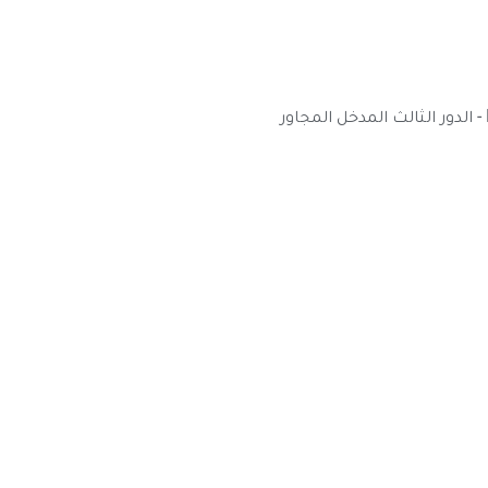
القاهرة - المهندسين، 55 شارع شهاب - Better Life Clinics - الدور الثالث المدخل المجاور