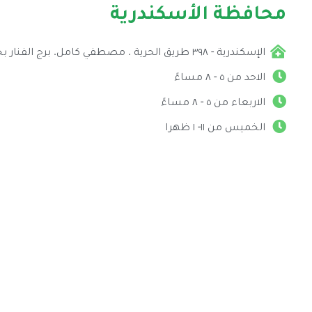
محافظة الأسكندرية
الإسكندرية - ٣٩٨ طريق الحرية . مصطفي كامل. برج الفنار بجوار بنك فيصل. الدور الرابع.
الاحد من ٥ - ٨ مساءً
الاربعاء من ٥ - ٨ مساءً
الخميس من ١١- ١ ظهرا