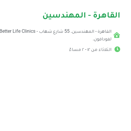
القاهرة - المهندسين
لفودافون.
الثلاثاء من ١٢ - ٢ مساءّ