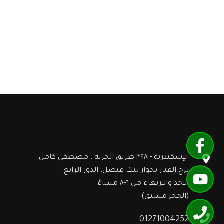
الإسكندرية - ٣٩٨ طريق الحرية . مصطفي كامل.
برج الفنار بجوار بنك فيصل. الدور الرابع.
الاحد والاربعاء من ٦-٨ مساءً
(الحجز مسبق)
01271004252