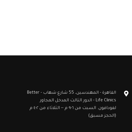
القاهرة - المهندسين، 55 شارع شهاب - Better
Life Clinics - الدور الثالث المدخل المجاور
لفودافون. السبت من ٦-٩ م -- الثلاثاء من ٢-٤ م
(الحجز مسبق)