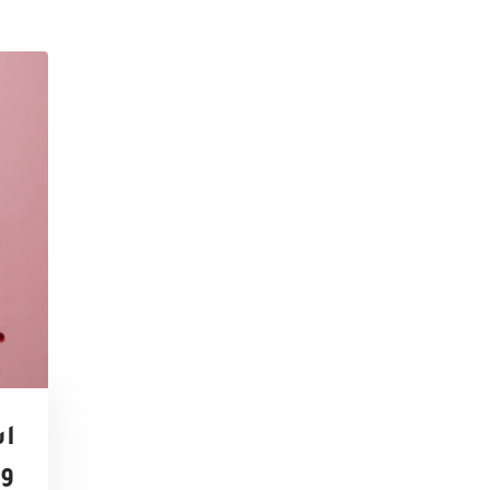
اس
وم