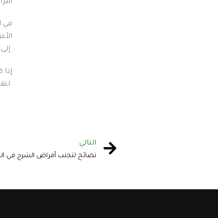
اقرأ 
في ا
الأع
إلى حياتك الطبيعية بسرعة وأمان.
إذا 
لتقييم حالتك ووضع خطة علاجية مخصصة تناسب احتياجاتك. صحتك تستحق الاهتمام، ونحن هنا لمساعدتك.
التالي
نصائح لتجنب أمراض الشرج في ا