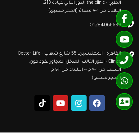
الطبي - the clinic الدور الثاني عيادة 218.
الثلاثاء من ٦-٨ مساءً (الحجز مسبق)
01284066639
القاهرة - المهندسين، 55 شارع شهاب - Better Life
Clinics - الدور الثالث المدخل المجاور لفودافون.
السبت من ٦-٩ م -- الثلاثاء من ٢-٤ م
(الحجز مسبق)