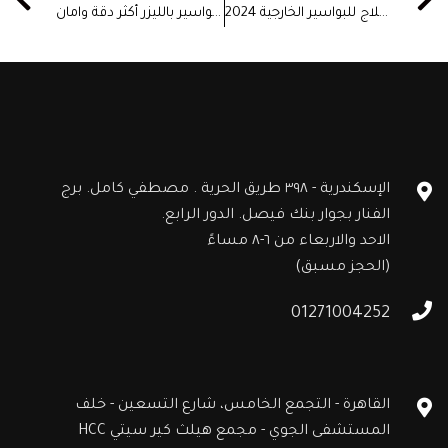
ماهو افضل علاج للبواسير الخارجية 2024
هل عملية البواسير بالليزر أكثر دقة وامان
الإسكندرية - ٣٩٨ طريق الحرية . مصطفي كامل. برج
الفنار بجوار بنك فيصل. الدور الرابع.
الاحد والاربعاء من ٦-٨ مساءً
(الحجز مسبق)
01271004252
القاهرة - التجمع الخامس، شارع التسعين - خلف
المستشفى الجوي - مجمع هيلث كير سيتي HCC