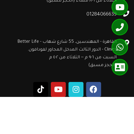
الثلاثاء من ٦-٨ مساءً (الحجز مسبق)
01284066639
القاهرة - المهندسين، 55 شارع شهاب - Better Life
Clinics - الدور الثالث المدخل المجاور لفودافون.
السبت من ٦-٩ م -- الثلاثاء من ٢-٤ م
(الحجز مسبق)
سياسة
© Copyright Code Blue 2023. All Right Reserved. |