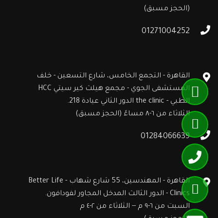
(الحجز مسبق)
01271004252
القاهرة - التجمع الخامس، شارع التسعين - خلف
المستشفى الجوي - مجمع هيلث كير سيتي HCC
الطبي - the clinic الدور الثاني عيادة 218.
الثلاثاء من ٦-٨ مساءً (الحجز مسبق)
01284066639
القاهرة - المهندسين، 55 شارع شهاب - Better Life
Clinics - الدور الثالث المدخل المجاور لفودافون.
السبت من ٦-٩ م -- الثلاثاء من ٢-٤ م