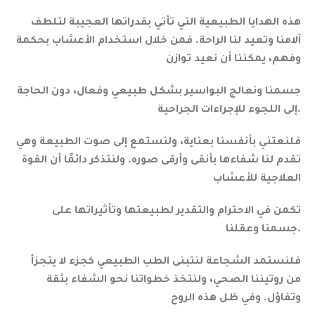
هذه
الهدايا الطبيعية التي تأتي بقدراتها العجيبة لتلطف
آلامنا وتعيد لنا الراحة. فمن خلال استخدام الأعشاب بحكمة
وفهم، يمكننا أن نعيد توازن
جسمنا ونعالج البواسير بشكل طبيعي وفعال، دون الحاجة
إلى اللجوء للإجراءات الجراحية.
فلنعتني بأنفسنا بعناية، ولنستمع إلى صوت الطبيعة وهي
تقدم لنا شفاءها بأنقى وأرقى صوره. ولنتذكر دائمًا أن القوة
العلاجية للأعشاب
تكمن في الاحترام والتقدير لطبيعتها وتأثيراتها على
جسمنا وعقلنا.
فلنستمد الشجاعة لنتبنى الطب الطبيعي كجزء لا يتجزأ
من روتيننا الصحي، ولنتخذ خطواتنا نحو الشفاء بثقة
وتفاؤل. وفي ظل هذه الروح