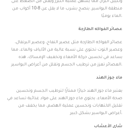
وتليين البراز، مما يسهل عملية التبرز ويقلل من الضغط على
منطقة البواسير. ينصح بشرب ما لا يقل عن 8-10 أكواب من
الماء يوميًا.
عصائر الفواكه الطازجة
عصائر الفواكه الطازجة مثل عصير التفاح، وعصير البرتقال،
وعصير التوت تحتوي على نسبة عالية من الألياف والماء، مما
يساعد في تحسين حركة الأمعاء وتخفيف الإمساك. هذه
العصائر تعزز من ترطيب الجسم وتقلل من أعراض البواسير.
ماء جوز الهند
يعتبر ماء جوز الهند خيارًا ممتازًا لترطيب الجسم وتحسين
صحة الأمعاء. يحتوي ماء جوز الهند على مواد غذائية تساعد في
تقليل الالتهابات وتحسين عملية الهضم، مما يخفف من
أعراض البواسير بشكل كبير.
شاي الأعشاب