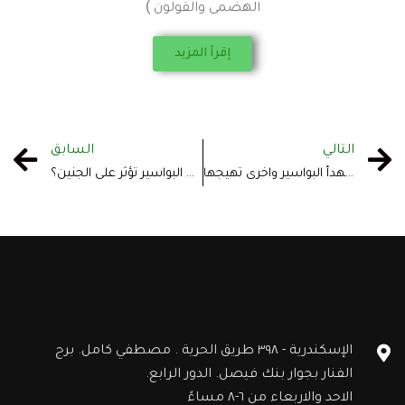
الهضمى والقولون )
إقرأ المزيد
التالي
السابق
أطعمة تهدأ البواسير واخرى تهيجها
هل البواسير تؤثر على الجنين؟
الإسكندرية - ٣٩٨ طريق الحرية . مصطفي كامل. برج
الفنار بجوار بنك فيصل. الدور الرابع.
الاحد والاربعاء من ٦-٨ مساءً