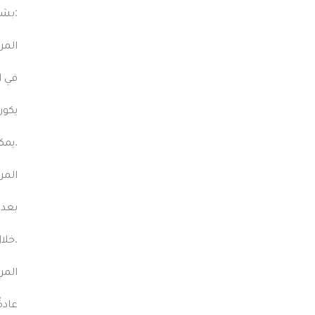
بشكل عام، يمكن تقسيم فترة الألم إلى ثلاث مراحل رئيسية:
المرح
في ا
يكون
يمكن للمريض أن يشعر بألم حاد أثناء الجلوس أو التبرز.
المرح
بعد 
خلال هذه الفترة، يُنصح المريض بالاستمرار في تناول مسكنات الألم حسب الحاجة واستخدام الحمامات الدافئة لتخفيف الألم والتورم.
المر