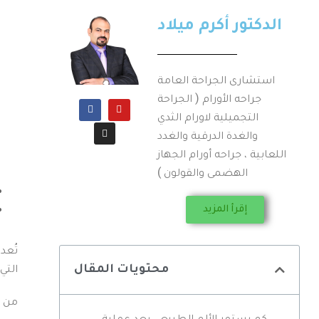
الدكتور أكرم ميلاد
استشارى الجراحة العامة
جراحه الأورام ( الجراحة
التجميلية لاورام الثدي
والغدة الدرقية والغدد
اللعابية ، جراحه أورام الجهاز
الهضمى والقولون )
إقرأ المزيد
تُعد
التي
محتويات المقال
من ا
كم يستمر الألم الطبيعي بعد عملية