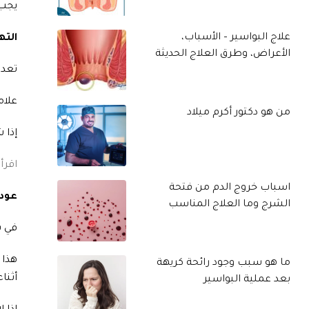
يجب 
الته
علاج البواسير – الأسباب،
الأعراض، وطرق العلاج الحديثة
تعد 
علام
من هو دكتور أكرم ميلاد
إذا 
اقرأ
اسباب خروج الدم من فتحة
عودة
الشرج وما العلاج المناسب
في ب
ما هو سبب وجود رائحة كريهة
أثناء
بعد عملية البواسير
إذا 