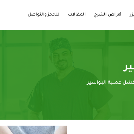
زر
أمراض الشرج
المقالات
للحجز والتواصل
ر
شل عملية البواسير