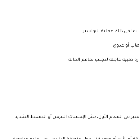
بما في ذلك عملية البواسير
تهاب أو عدوى
رة طبية عاجلة لتجنب تفاقم الحالة
هذا قد يحدث بسبب عدم علاج الأسباب الأساسية التي أدت إلى ظهور البواسير في المقام الأول، مثل الإمساك المزمن أو الضغط الشديد
حكة أو الألم أو وجود كتل حول منطقة الشرج، يجب عليه مراجعة