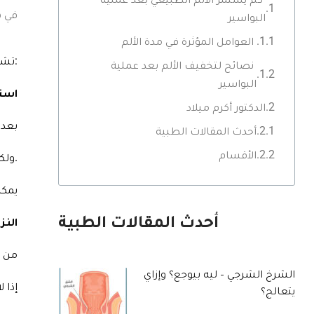
في ه
البواسير
العوامل المؤثرة في مدة الألم
تشمل أعراض فشل عملية البواسير ما يلي:
نصائح لتخفيف الألم بعد عملية
البواسير
استم
الدكتور أكرم ميلاد
بعد 
أحدث المقالات الطبية
الأقسام
ولكن إذا استمر الألم لفترة طويلة بعد العملية دون تحسن ملحوظ، فقد يكون هذا علامة على وجود مشكلة تحتاج إلى اهتمام طبي.
يمكن
النز
أحدث المقالات الطبية
من ا
الشرخ الشرجي – ليه بيوجع؟ وإزاي
إذا 
يتعالج؟