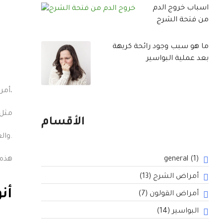
اسباب خروج الدم
من فتحة الشرج
وما العلاج
المناسب
ما هو سبب وجود رائحة كريهة
بعد عملية البواسير
أمراض الشرج تشمل مجموعة متنوعة من الحالات التي تصيب منطقة الشرج،
مثل 
الأقسام
والعدوى الفطرية.
(1)
general
هذه 
أمراض الشرج
(13)
أن
أمراض القولون
(7)
البواسير
(14)