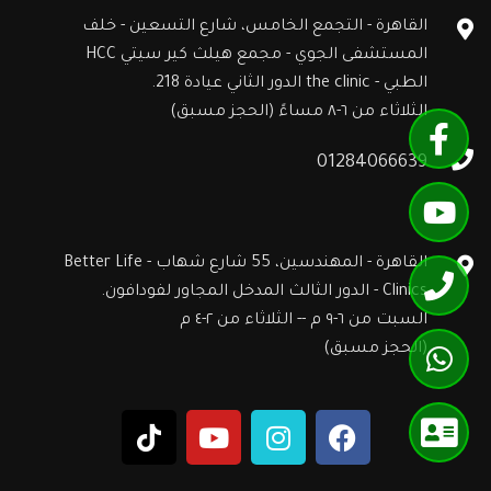
القاهرة - التجمع الخامس، شارع التسعين - خلف
المستشفى الجوي - مجمع هيلث كير سيتي HCC
الطبي - the clinic الدور الثاني عيادة 218.
الثلاثاء من ٦-٨ مساءً (الحجز مسبق)
01284066639
القاهرة - المهندسين، 55 شارع شهاب - Better Life
Clinics - الدور الثالث المدخل المجاور لفودافون.
السبت من ٦-٩ م -- الثلاثاء من ٢-٤ م
(الحجز مسبق)