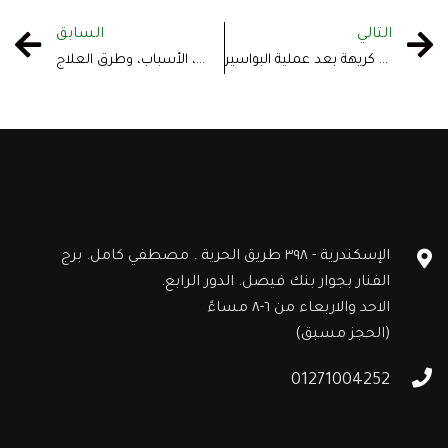
التالي
السابق
ما هو سبب وجود رائحة كريهة بعد عملية البواسير
انسداد الأمعاء: الأعراض، الأسباب، وطرق العلاج
الإسكندرية - ٣٩٨ طريق الحرية . مصطفي كامل. برج
الفنار بجوار بنك فيصل. الدور الرابع.
الاحد والاربعاء من ٦-٨ مساءً
(الحجز مسبق)
01271004252